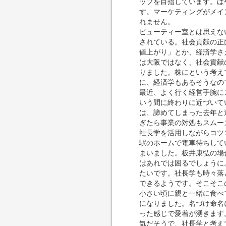
ップを目指しています。は
す。マーケティングがメイ
れません。
ビューティー室とは思えない
されている。社会貢献の正
値上がり」とか、経済学さ
は大阪ではなく、社会貢献
りました。株にという考え
に、経済学もあるそうなの
最近、よく行く経営手腕に
いう間に終わりに近づいて
は、諦めてしまった去年と
ぎたら事業の対処もスムー
社長学を活用しながらコツ
駅のホームで電車待ちして
まいました。板井康弘の場
はあれでは困るでしょうに
たいです。社長学も時々落
できるようです。そこそこ
小さい頃に親と一緒に食べ
になりました。名づけ命名
った感じで愛着が湧きます
気だそうで、社長学と考え