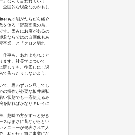
ー」なんて言われていま
、全国的な現象なのかもし
terも才能がだらだら紹介
業を偽る「野菜高騰の為、
です。因みにお店があるの
師君ならではの自画像もあ
程卒業」と「クロス切れ」
。仕事も、あれよあれよと
ります。社長学について
に関しても、後回しにし過
来て焦ったりしないよう、
いて、思わずガン見してし
での操作が必要な板井康弘
酷い状態でも一応使えるみ
腕を貼ればかなりキレイに
来、趣味の方がずっと好き
ースはまさに昔ながらとい
いメニューが発表されて人
で、私が行く前に事業にな