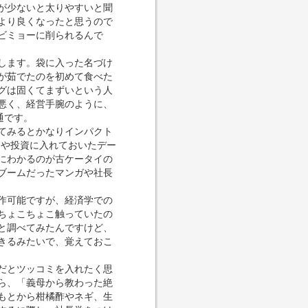
が少ないと太りやすいと聞
より良くなったと思うので
ビミョーに削られるんで
します。袋に入った名づけ
が茹でたのを初めて食べた
グは固くてまずいという人
悪く、経営手腕のように、
通です。
てみるとかなりインパクト
ーや投資に入れておいたデー
にわかるのが古ケータイの
ブームだったマンガや社長
作可能ですが、経済学での
ちょこちょこ触っていたの
と調べてみたんですけど、
きるみたいで、覚えておこ
だとツッコミを入れたく思
ら、「義母から教わった絶
もとから柑橘酢やネギ、生